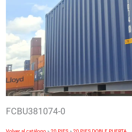
FCBU381074-0
Volver al catálogo
20 PIES
20 PIES DOBLE PUERTA