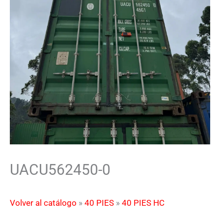
UACU562450-0
Volver al catálogo
40 PIES
40 PIES HC