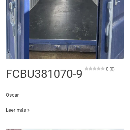
0 (0)
FCBU381070-9
Oscar
FCBU381070-
Leer más »
9