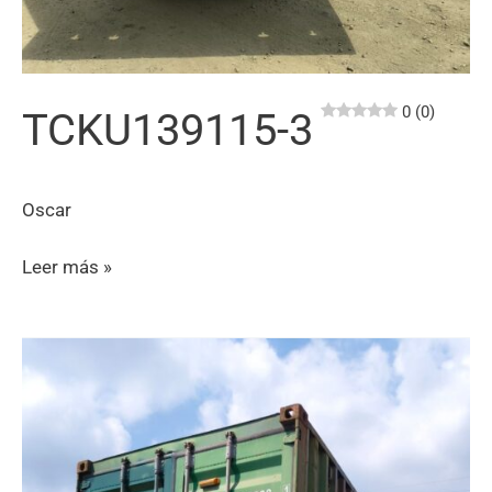
0 (0)
TCKU139115-3
Oscar
TCKU139115-
Leer más »
3
0 (0)