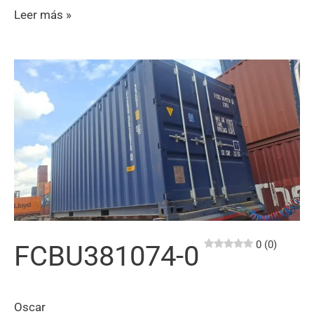
FXLU738173-
Leer más »
3
0 (0)
0 (0)
FCBU381074-0
Oscar