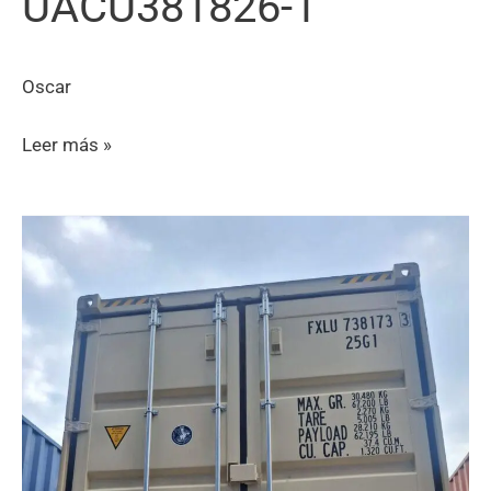
UACU381826-1
Oscar
UACU381826-
Leer más »
1
0 (0)