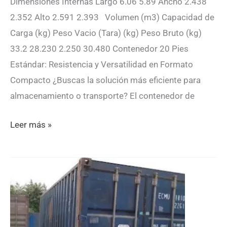
Dimensiones Internas Largo 6.06 5.89 Ancho 2.438
2.352 Alto 2.591 2.393 Volumen (m3) Capacidad de
Carga (kg) Peso Vacio (Tara) (kg) Peso Bruto (kg)
33.2 28.230 2.250 30.480 Contenedor 20 Pies
Estándar: Resistencia y Versatilidad en Formato
Compacto ¿Buscas la solución más eficiente para
almacenamiento o transporte? El contenedor de
ECMU163416-
Leer más »
2
0 (0)