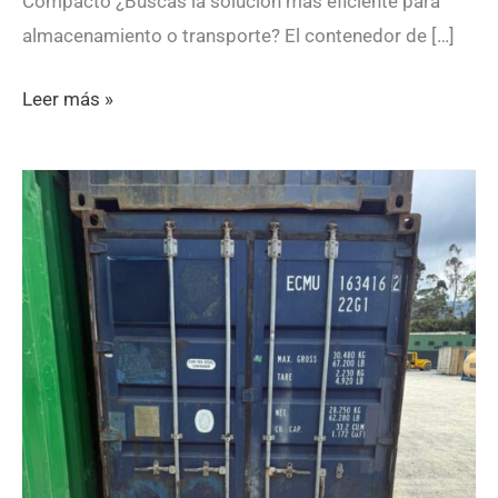
Compacto ¿Buscas la solución más eficiente para
almacenamiento o transporte? El contenedor de […]
ECMU187259-
Leer más »
8
0 (0)